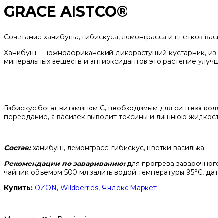
GRACE AISTCO®
Сочетание ханибуша, гибискуса, лемонграсса и цветков ва
Ханибуш — южноафриканский дикорастущий кустарник, из л
минеральных веществ и антиоксидантов это растение улучш
Гибискус богат витамином С, необходимым для синтеза кол
переедание, а василек выводит токсины и лишнюю жидкость
Состав:
ханибуш, лемонграсс, гибискус, цветки василька.
Рекомендации по завариванию:
для прогрева заварочного
чайник объемом 500 мл залить водой температуры 95°C, дать
Купить:
OZON
,
Wildberries,
Яндекс.Маркет