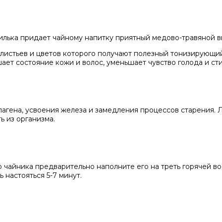
силька придает чайному напитку приятный медово-травяной в
истьев и цветов которого получают полезный тонизирующий
ает состояние кожи и волос, уменьшает чувство голода и с
лагена, усвоения железа и замедления процессов старения.
 из организма.
 чайника предварительно наполните его на треть горячей вод
 настояться 5-7 минут.