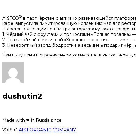
®
AISTCO
в партнёрстве с активно развивающейся платформо
кафе, выпустила лимитированную коллекцию чая для рестор
В состав коллекции вошли три авторских купажа с говорящ
1. Чёрный чай с фруктами и пряностями «Полная посадка» 
2. Травяной чай с мелиссой «Хорошие новости» — снимет ст
3. ⁠Невероятный заряд бодрости на весь день подарит чёрн
Чаи выпущены в ограниченном количестве в уникальном диз
dushutin2
Made with ❤ in Russia since
2018 ©
AIST ORGANIC COMPANY