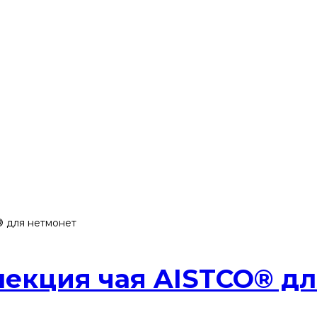
® для нетмонет
екция чая AISTCO® дл